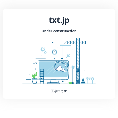
txt.jp
Under construnction
工事中です